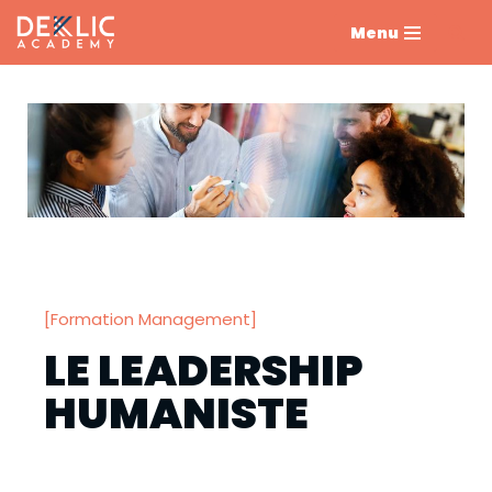
Menu
Aller
au
contenu
[Formation Management]
LE LEADERSHIP
HUMANISTE